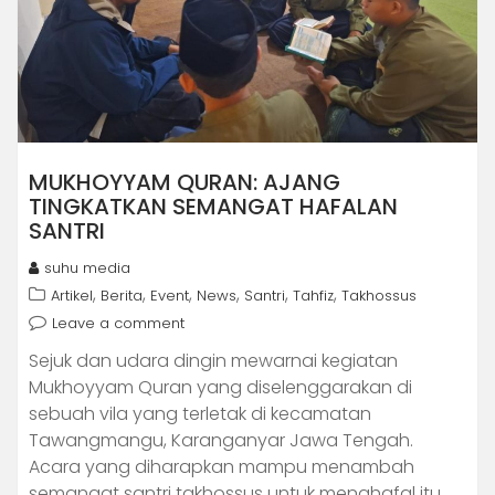
MUKHOYYAM QURAN: AJANG
TINGKATKAN SEMANGAT HAFALAN
SANTRI
suhu media
,
,
,
,
,
,
Artikel
Berita
Event
News
Santri
Tahfiz
Takhossus
Leave a comment
Sejuk dan udara dingin mewarnai kegiatan
Mukhoyyam Quran yang diselenggarakan di
sebuah vila yang terletak di kecamatan
Tawangmangu, Karanganyar Jawa Tengah.
Acara yang diharapkan mampu menambah
semangat santri takhossus untuk menghafal itu