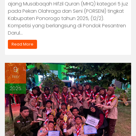
ajang Musabaqah Hifzil Quran (MHQ) kategori 5 juz
pada Pekan Olahraga dan Seni (PORSENI) tingkat
Kabupaten Ponorogo tahun 2025, (12/2).
Kompetisi yang berlangsung di Pondok Pesantren
Darul…
Read More
9
Feb
2025