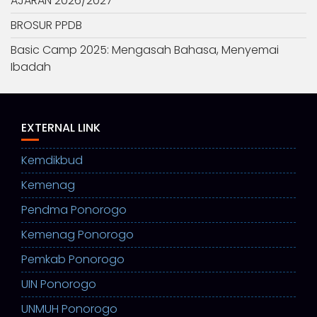
AJARAN 2026/2027
BROSUR PPDB
Basic Camp 2025: Mengasah Bahasa, Menyemai
Ibadah
EXTERNAL LINK
Kemdikbud
Kemenag
Pendma Ponorogo
Kemenag Ponorogo
Pemkab Ponorogo
UIN Ponorogo
UNMUH Ponorogo