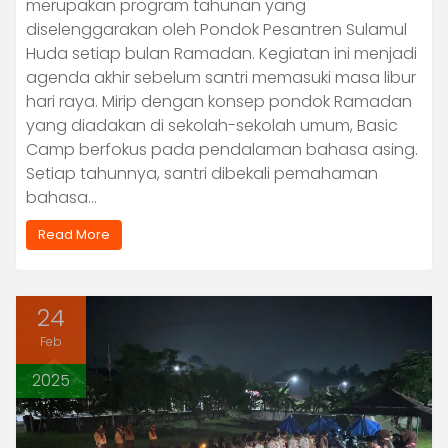
merupakan program tahunan yang
diselenggarakan oleh Pondok Pesantren Sulamul
Huda setiap bulan Ramadan. Kegiatan ini menjadi
agenda akhir sebelum santri memasuki masa libur
hari raya. Mirip dengan konsep pondok Ramadan
yang diadakan di sekolah-sekolah umum, Basic
Camp berfokus pada pendalaman bahasa asing.
Setiap tahunnya, santri dibekali pemahaman
bahasa…
Read More
24
Feb
2025