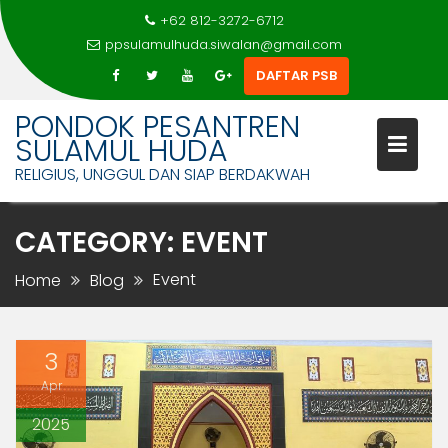
+62 812-3272-6712
ppsulamulhuda.siwalan@gmail.com
DAFTAR PSB
Skip
PONDOK PESANTREN
to
SULAMUL HUDA
content
RELIGIUS, UNGGUL DAN SIAP BERDAKWAH
CATEGORY:
EVENT
Event
Home
Blog
3
Apr
2025