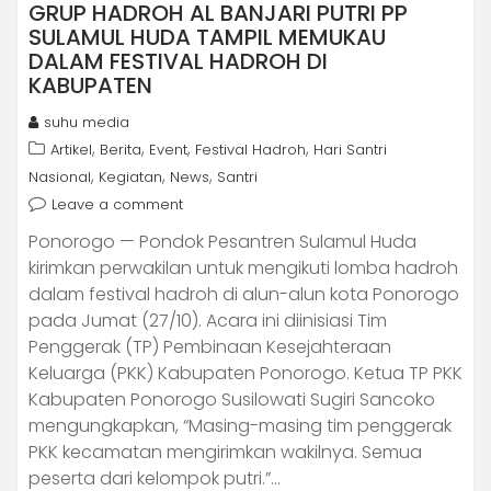
GRUP HADROH AL BANJARI PUTRI PP
SULAMUL HUDA TAMPIL MEMUKAU
DALAM FESTIVAL HADROH DI
KABUPATEN
suhu media
,
,
,
,
Artikel
Berita
Event
Festival Hadroh
Hari Santri
,
,
,
Nasional
Kegiatan
News
Santri
Leave a comment
Ponorogo — Pondok Pesantren Sulamul Huda
kirimkan perwakilan untuk mengikuti lomba hadroh
dalam festival hadroh di alun-alun kota Ponorogo
pada Jumat (27/10). Acara ini diinisiasi Tim
Penggerak (TP) Pembinaan Kesejahteraan
Keluarga (PKK) Kabupaten Ponorogo. Ketua TP PKK
Kabupaten Ponorogo Susilowati Sugiri Sancoko
mengungkapkan, “Masing-masing tim penggerak
PKK kecamatan mengirimkan wakilnya. Semua
peserta dari kelompok putri.”…