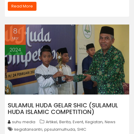
Read More
8
Mar
2024
SULAMUL HUDA GELAR SHIC (SULAMUL
HUDA ISLAMIC COMPETITION)
,
,
,
,
suhu media
Artikel
Berita
Event
Kegiatan
News
,
,
kegiatansantri
ppsulamulhuda
SHIC