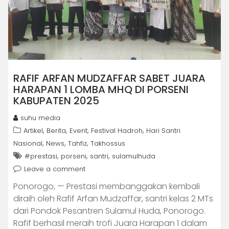
RAFIF ARFAN MUDZAFFAR SABET JUARA
HARAPAN 1 LOMBA MHQ DI PORSENI
KABUPATEN 2025
suhu media
,
,
,
,
Artikel
Berita
Event
Festival Hadroh
Hari Santri
,
,
,
Nasional
News
Tahfiz
Takhossus
,
,
,
#prestasi
porseni
santri
sulamulhuda
Leave a comment
Ponorogo, — Prestasi membanggakan kembali
diraih oleh Rafif Arfan Mudzaffar, santri kelas 2 MTs
dari Pondok Pesantren Sulamul Huda, Ponorogo.
Rafif berhasil meraih trofi Juara Harapan 1 dalam