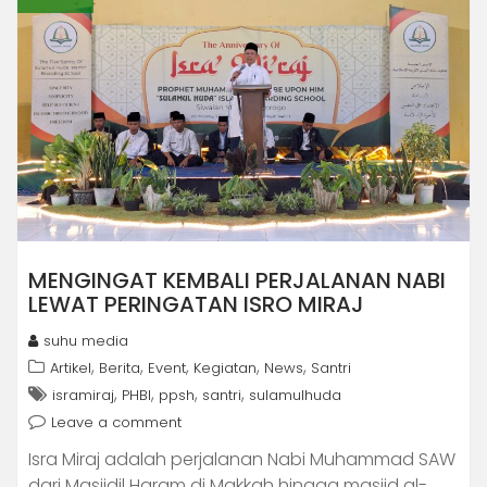
MENGINGAT KEMBALI PERJALANAN NABI
LEWAT PERINGATAN ISRO MIRAJ
suhu media
,
,
,
,
,
Artikel
Berita
Event
Kegiatan
News
Santri
,
,
,
,
isramiraj
PHBI
ppsh
santri
sulamulhuda
Leave a comment
Isra Miraj adalah perjalanan Nabi Muhammad SAW
dari Masjidil Haram di Makkah hingga masjid al-