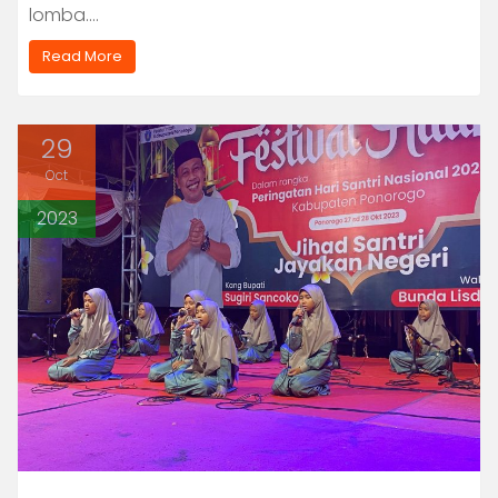
lomba.…
Read More
29
Oct
2023