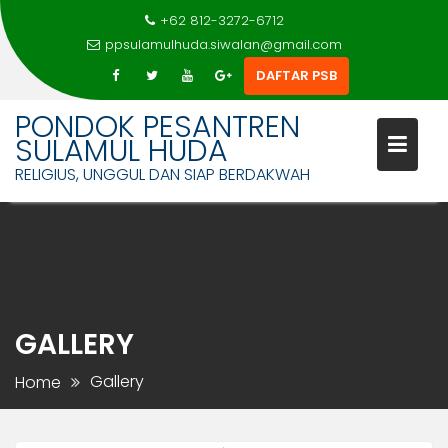
+62 812-3272-6712
ppsulamulhuda.siwalan@gmail.com
DAFTAR PSB
PONDOK PESANTREN
SULAMUL HUDA
RELIGIUS, UNGGUL DAN SIAP BERDAKWAH
Skip
to
content
GALLERY
Gallery
Home