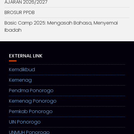
AJARAN 2026/2027
BROSUR PPDB
Basic Camp 2025: Mengasah Bahasa, Menyemai
Ibadah
EXTERNAL LINK
Kemdikbud
Kemenag
Pendma Ponorogo
Kemenag Ponorogo
Pemkab Ponorogo
UIN Ponorogo
UNMUH Ponorogo