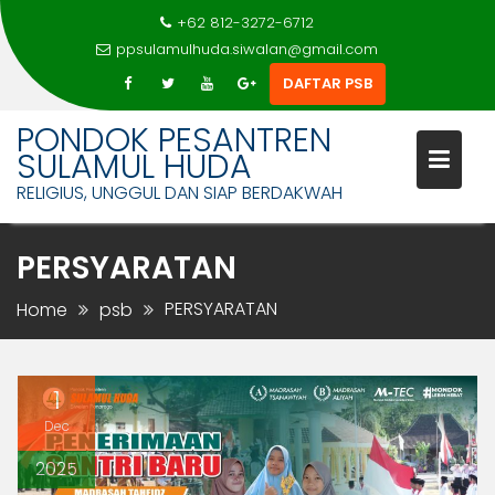
+62 812-3272-6712
ppsulamulhuda.siwalan@gmail.com
DAFTAR PSB
Skip
PONDOK PESANTREN
to
SULAMUL HUDA
content
RELIGIUS, UNGGUL DAN SIAP BERDAKWAH
PERSYARATAN
PERSYARATAN
Home
psb
1
Dec
2025