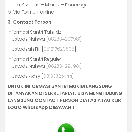
Huda, Siwalan – Mlarak – Ponorogo.
b. Via Formulir online
3. Contact Person:
Informasi Santri Tahfidz:
– Ustadz Nahwa [
082334297981
]
– Ustadzah Fifi [
081217629898
]
Informasi Santri Reguler:
– Ustadz Nahwa [
082334297981
]
– Ustadz Akhly [
081333251144
]
UNTUK INFORMASI SANTRI MUKIM LANGSUNG
DITANYAKAN DI SEKRETARIAT, BISA MENGHUBUNGI
LANGSUNG CONTACT PERSON DIATAS ATAU KLIK
LOGO WhatsApp DIBAWAH!!!