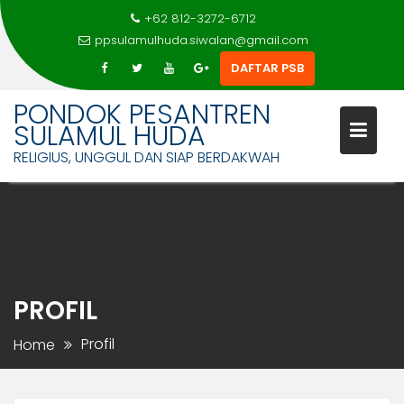
+62 812-3272-6712
ppsulamulhuda.siwalan@gmail.com
DAFTAR PSB
PONDOK PESANTREN
SULAMUL HUDA
RELIGIUS, UNGGUL DAN SIAP BERDAKWAH
Skip
to
content
PROFIL
Profil
Home