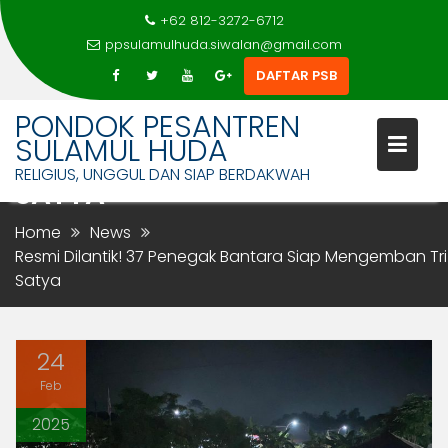
+62 812-3272-6712
ppsulamulhuda.siwalan@gmail.com
DAFTAR PSB
Skip
PONDOK PESANTREN
RESMI DILANTIK! 37 PENEGAK
to
SULAMUL HUDA
BANTARA SIAP MENGEMBAN TR
content
RELIGIUS, UNGGUL DAN SIAP BERDAKWAH
SATYA
Home
News
Resmi Dilantik! 37 Penegak Bantara Siap Mengemban Tri
Satya
24
Feb
2025