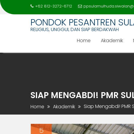
+62 812-3272-6712
ppsulamulhuda.siwalan@
PONDOK PESANTREN SU
RELIGIUS, UNGGUL DAN SIAP BERDAKWAH
Home
Akademik
Skip
to
content
SIAP MENGABDI! PMR S
Siap Mengabdi! PMR 
Home
Akademik
5