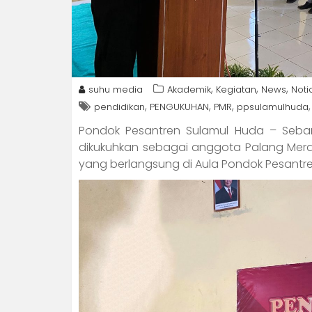
,
,
,
suhu media
Akademik
Kegiatan
News
Noti
,
,
,
pendidikan
PENGUKUHAN
PMR
ppsulamulhuda
Pondok Pesantren Sulamul Huda – Seban
dikukuhkan sebagai anggota Palang Mer
yang berlangsung di Aula Pondok Pesantr