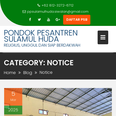
+62 812-3272-6712
ppsulamulhuda.siwalan@gmail.com
DAFTAR PSB
Skip
PONDOK PESANTREN
to
SULAMUL HUDA
content
RELIGIUS, UNGGUL DAN SIAP BERDAKWAH
CATEGORY:
NOTICE
Notice
Home
Blog
5
Mar
2025