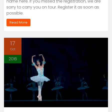
name here. If you missed the registration, we are
sorry to carry you on tour. Register it as soon as
possible.
Read More
17
Oct
2016