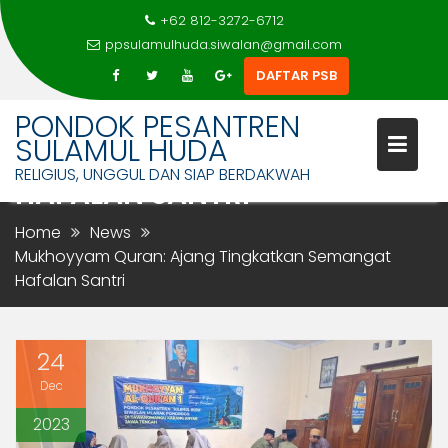
+62 812-3272-6712
ppsulamulhuda.siwalan@gmail.com
DAFTAR PSB
Skip
PONDOK PESANTREN
MUKHOYYAM QURAN: AJANG
to
SULAMUL HUDA
TINGKATKAN SEMANGAT
content
RELIGIUS, UNGGUL DAN SIAP BERDAKWAH
HAFALAN SANTRI
Home
News
Mukhoyyam Quran: Ajang Tingkatkan Semangat
Hafalan Santri
24
Dec
2023