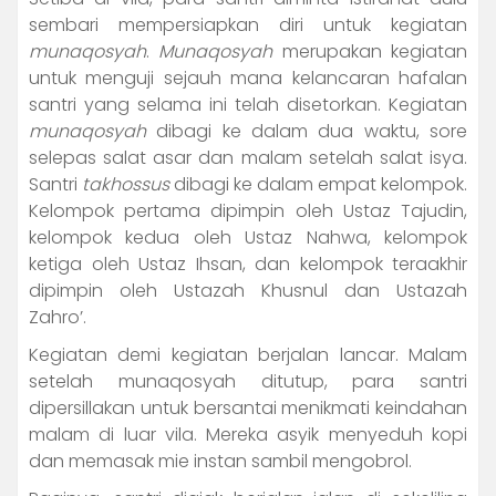
sembari mempersiapkan diri untuk kegiatan
munaqosyah
.
Munaqosyah
merupakan kegiatan
untuk menguji sejauh mana kelancaran hafalan
santri yang selama ini telah disetorkan. Kegiatan
munaqosyah
dibagi ke dalam dua waktu, sore
selepas salat asar dan malam setelah salat isya.
Santri
takhossus
dibagi ke dalam empat kelompok.
Kelompok pertama dipimpin oleh Ustaz Tajudin,
kelompok kedua oleh Ustaz Nahwa, kelompok
ketiga oleh Ustaz Ihsan, dan kelompok teraakhir
dipimpin oleh Ustazah Khusnul dan Ustazah
Zahro’.
Kegiatan demi kegiatan berjalan lancar. Malam
setelah munaqosyah ditutup, para santri
dipersillakan untuk bersantai menikmati keindahan
malam di luar vila. Mereka asyik menyeduh kopi
dan memasak mie instan sambil mengobrol.