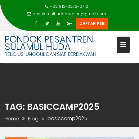
+62 812-3272-6712
ppsulamulhuda.siwalan@gmail.com
DAFTAR PSB
PONDOK PESANTREN
SULAMUL HUDA
RELIGIUS, UNGGUL DAN SIAP BERDAKWAH
Skip
to
content
TAG:
BASICCAMP2025
basiccamp2025
Home
Blog