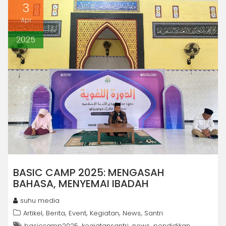
3
Apr
2025
BASIC CAMP 2025: MENGASAH
BAHASA, MENYEMAI IBADAH
suhu media
,
,
,
,
,
Artikel
Berita
Event
Kegiatan
News
Santri
,
,
,
,
basiccamp2025
kegiatansantri
news
pendidikan