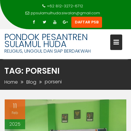
+62 812-3272-6712
ppsulamulhuda.siwalan@gmail.com
DAFTAR PSB
Skip
PONDOK PESANTREN
to
SULAMUL HUDA
content
RELIGIUS, UNGGUL DAN SIAP BERDAKWAH
TAG:
PORSENI
porseni
Home
Blog
11
Feb
2025