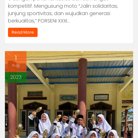
kompetitif. Mengusung moto “Jalin solidaritas,
junjung sportivitas, dan wujudkan generasi
berkualitas,” PORSENI XXXI…
Read More
1
Aug
2023