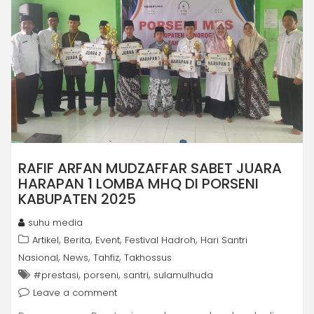
RAFIF ARFAN MUDZAFFAR SABET JUARA
HARAPAN 1 LOMBA MHQ DI PORSENI
KABUPATEN 2025
suhu media
,
,
,
,
Artikel
Berita
Event
Festival Hadroh
Hari Santri
,
,
,
Nasional
News
Tahfiz
Takhossus
,
,
,
#prestasi
porseni
santri
sulamulhuda
Leave a comment