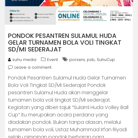
PONDOK PESANTREN SULAMUL HUDA
GELAR TURNAMEN BOLA VOLI TINGKAT
SD/MI SEDERAJAT
,
,
suhu media
Event
porseni
psb
SuhuCup
Leave a comment
Pondok Pesantren Sulamul Huda Gelar Turnamen
Bola Voli Tingkat SD/MI Sederajat Pondok
pesantren Sulamul Huda akan menggelar
turnamen bola voli tingkat SD/MI sederajat.
Kegiatan yang diberi tajuk “Sulaml Huda Volley Ball
Cup” itu merupakan acara perdana yang
diadakan pondok. Bukan tanpa alasan, melalui
turnamen bola voli, Ustaz Muhammad Irfan Riyadi
selaku pimpinan pondok berharap para…