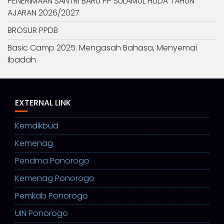
PENERIMAAN SANTRI BARU PP SULAMUL HUDA TAHUN
AJARAN 2026/2027
BROSUR PPDB
Basic Camp 2025: Mengasah Bahasa, Menyemai
Ibadah
EXTERNAL LINK
Kemdikbud
Kemenag
Pendma Ponorogo
Kemenag Ponorogo
Pemkab Ponorogo
UIN Ponorogo