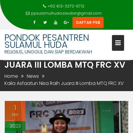
+62 812-3272-6712
ppsulamulhuda.siwalan@gmail.com
DAFTAR PSB
Skip
PONDOK PESANTREN
to
SULAMUL HUDA
content
RELIGIUS, UNGGUL DAN SIAP BERDAKWAH
KAILA ASFAATUN NISA RAIH
JUARA III LOMBA MTQ FRC XV
Home
News
Kaila Asfaatun Nisa Raih Juara III Lomba MTQ FRC XV
1
Mar
2023