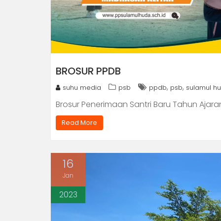
BROSUR PPDB
,
,
suhu media
psb
ppdb
psb
sulamul h
Brosur Penerimaan Santri Baru Tahun Aja
Read More
16
Jan
2023