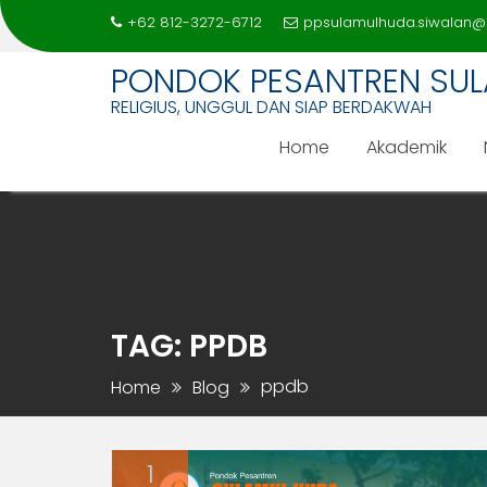
+62 812-3272-6712
ppsulamulhuda.siwalan@
PONDOK PESANTREN SU
RELIGIUS, UNGGUL DAN SIAP BERDAKWAH
Home
Akademik
Skip
to
content
TAG:
PPDB
ppdb
Home
Blog
1