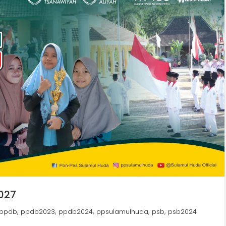
027
,
,
,
,
,
ppdb
ppdb2023
ppdb2024
ppsulamulhuda
psb
psb2024