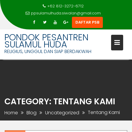
+62 812-3272-6712
ppsulamulhuda.siwalan@gmail.com
DAFTAR PSB
PONDOK PESANTREN
SULAMUL HUDA
RELIGIUS, UNGGUL DAN SIAP BERDAKWAH
Skip
to
content
CATEGORY:
TENTANG KAMI
Tentang Kami
Home
Blog
Uncategorized