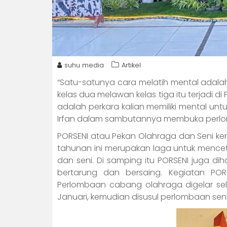
suhu media
Artikel
“Satu-satunya cara melatih mental adala
kelas dua melawan kelas tiga itu terjadi di
adalah perkara kalian memiliki mental unt
Irfan dalam sambutannya membuka perlom
PORSENI atau Pekan Olahraga dan Seni kem
tahunan ini merupakan laga untuk mencet
dan seni. Di samping itu PORSENI juga d
bertarung dan bersaing. Kegiatan PORSE
Perlombaan cabang olahraga digelar sela
Januari, kemudian disusul perlombaan seni m