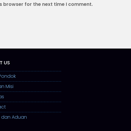
s browser for the next time I comment.
T US
l Pondok
an Misi
as
act
 dan Aduan