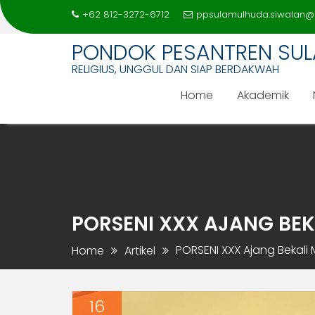
+62 812-3272-6712
ppsulamulhuda.siwalan@
PONDOK PESANTREN SU
RELIGIUS, UNGGUL DAN SIAP BERDAKWAH
Home
Akademik
Skip
to
content
PORSENI XXX AJANG BEK
PORSENI XXX Ajang Bekali 
Home
Artikel
16