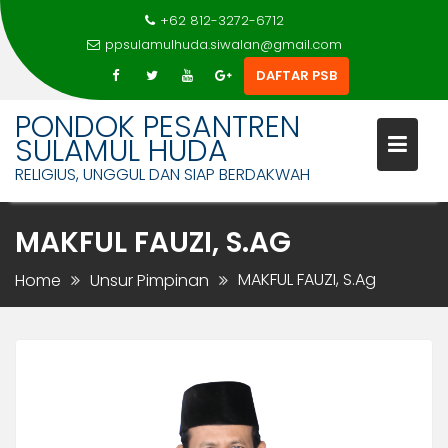
+62 812-3272-6712
ppsulamulhuda.siwalan@gmail.com
DAFTAR PSB
Skip
PONDOK PESANTREN
to
SULAMUL HUDA
content
RELIGIUS, UNGGUL DAN SIAP BERDAKWAH
MAKFUL FAUZI, S.AG
MAKFUL FAUZI, S.Ag
Home
Unsur Pimpinan